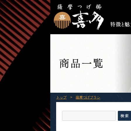
トップ
>
薩摩つげブラシ