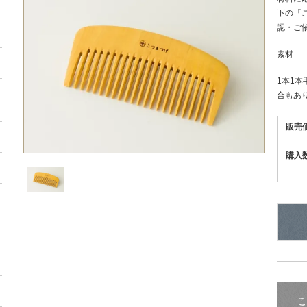
下の「
認・ご
素材 
1本1
合もあ
販売
購入