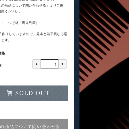
この商品について問い合わせる」よりご確
依頼ください。
： つげ材（鹿児島産）
本手作りしていますので、見本と若干異なる場
ります。
価格
▲
▼
数