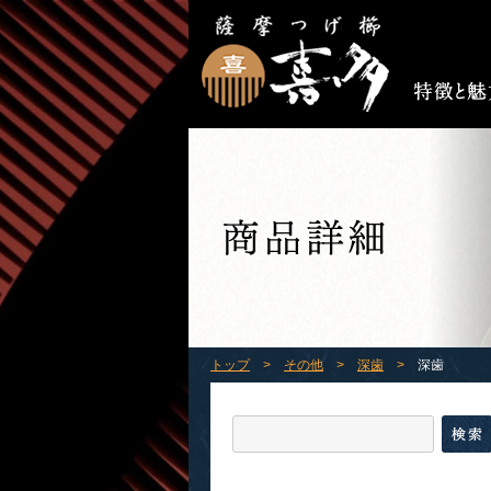
トップ
>
その他
>
深歯
>
深歯