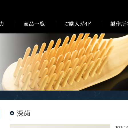
深歯
材料に